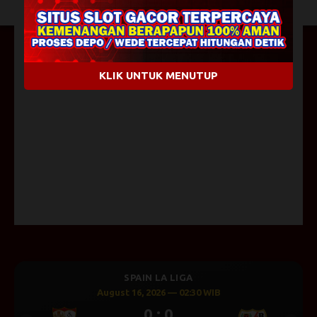
KLIK UNTUK MENUTUP
SPAIN LA LIGA
August 16, 2026 — 02:30 WIB
0 : 0