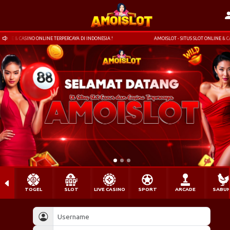
E & CASINO ONLINE TERPERCAYA DI INDONESIA !
AMOISLOT - SITUS SLOT ONLINE & CASIN
TOGEL
SLOT
LIVE CASINO
SPORT
ARCADE
SABU